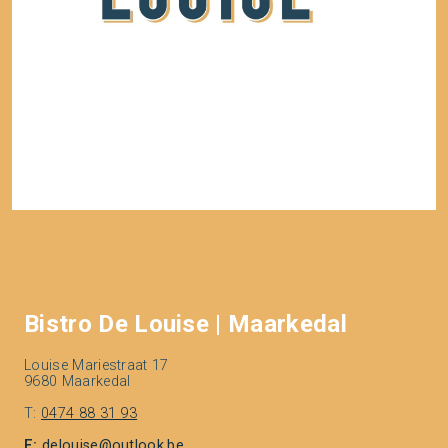
Bistro De Louise | Maarkedal
Louise Mariestraat 17
9680 Maarkedal
T:
0474 88 31 93
E:
delouise@outlook.be